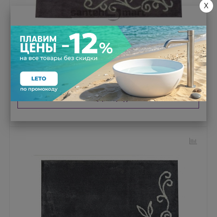
X
Коврик для ванной MR.PENGUIN Charme NFL-05/1
Код товара:
113679
Товар распродан