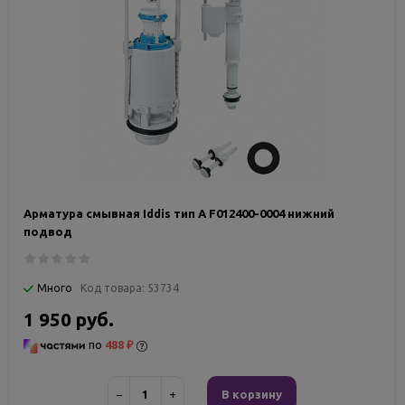
Арматура смывная Iddis тип А F012400-0004 нижний
подвод
Много
Код товара:
53734
1 950 руб.
по
488 ₽
−
+
В корзину