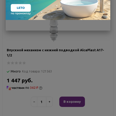
Впускной механизм с нижней подводкой AlcaPlast A17-
1/2
Много
Код товара:
121563
1 447 руб.
по
362 ₽
−
+
В корзину