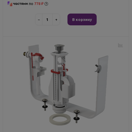
по
778 ₽
−
+
В корзину