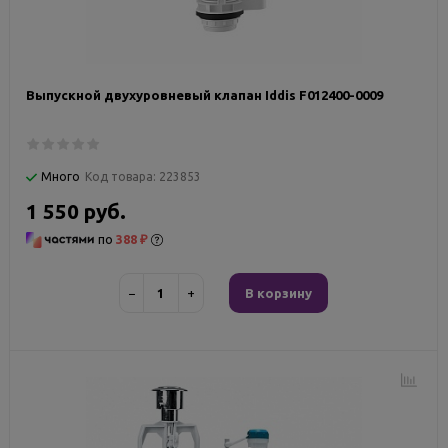
Выпускной двухуровневый клапан Iddis F012400-0009
Много
Код товара:
223853
1 550 руб.
по
388 ₽
−
+
В корзину