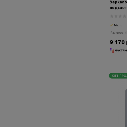
Зеркало
подсветк
Мало
Размеры (
9 170 
ХИТ ПР