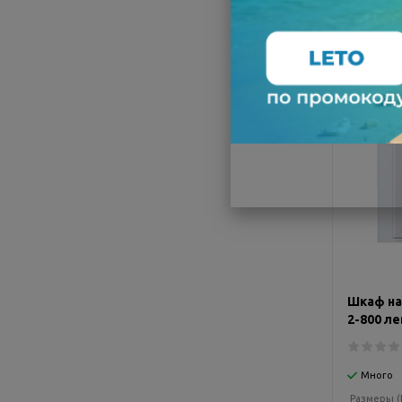
-29%
ХИТ ПР
Шкаф на
2-800 ле
Много
Размеры (