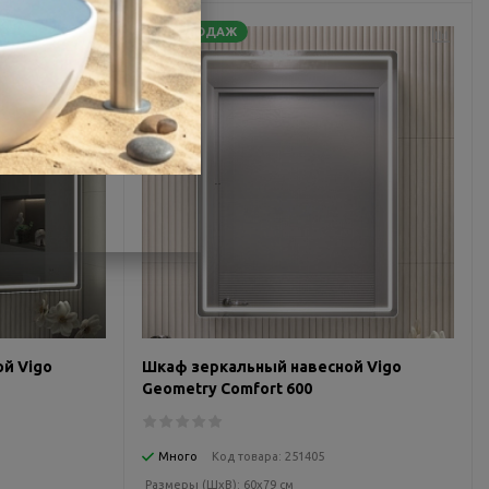
ХИТ ПРОДАЖ
й Vigo
Шкаф зеркальный навесной Vigo
Geometry Comfort 600
Много
Код товара:
251405
Размеры (ШxВ):
60x79 см