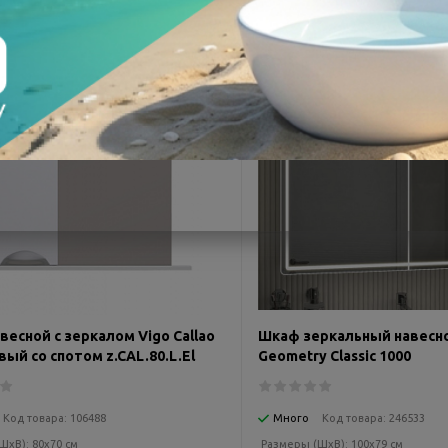
✔
ЛУЧШАЯ ЦЕНА!
ОДАЖ
весной с зеркалом Vigo Callao
Шкаф зеркальный навесно
вый со спотом z.CAL.80.L.El
Geometry Classic 1000
Код товара:
106488
Много
Код товара:
246533
ШxВ):
80x70 см
Размеры (ШxВ):
100x79 см