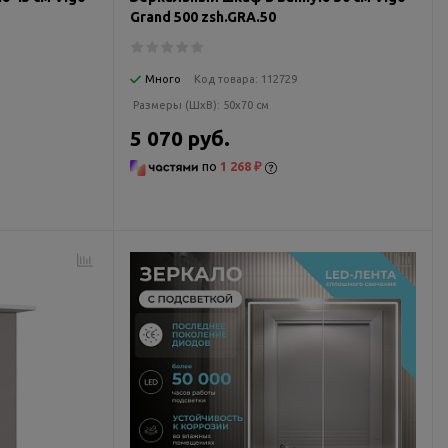
Grand 500 zsh.GRA.50
Много
Код товара:
112729
Размеры (ШxВ):
50x70 см
5 070 руб.
по
1 268 ₽