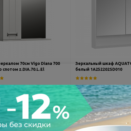
еркалом 70см Vigo Diana 700
Зеркальный шкаф AQUATO
 спотом z.DIA.70.L.El
белый 1A252202SD010
Код товара:
211416
Мало
Код товара:
216962
ШxВ):
70x70 см
Размеры (ШxВ):
70x85 см
руб.
8 600 руб.
9 170 руб.
11 290 руб
Экономия:
2 580 руб.
2 690 руб.
по
1 648 ₽
по
2 150 ₽