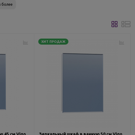
и более
ХИТ ПРОДАЖ
 45 см Vigo
Зеркальный шкаф в ванную 50 см Vigo