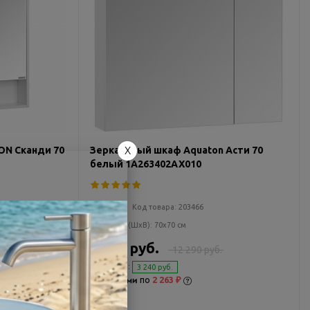
N Сканди 70
Зеркальный шкаф Aquaton Асти 70
X
белый 1A263402AX010
Мало
Код товара:
203466
Размеры (ШxВ):
70x70 см
9 050 руб.
.
12 290 руб.
Экономия:
3 240 руб.
по
2 263 ₽