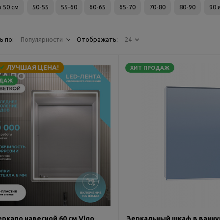
 50 см
50-55
55-60
60-65
65-70
70-80
80-90
90 
ь по:
Популярности
Отображать:
24
✔
ЛУЧШАЯ ЦЕНА!
ХИТ ПРОДАЖ
ОДАЖ
ркало навесной 60 см Vigo
Зеркальный шкаф в ванную