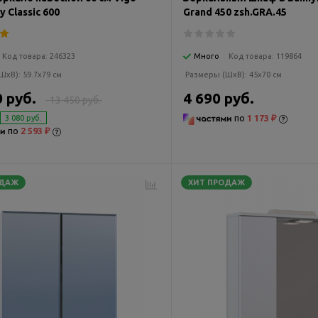
 Classic 600
Grand 450 zsh.GRA.45
Код товара:
246323
Много
Код товара:
119864
ШxВ):
59.7x79 см
Размеры (ШxВ):
45x70 см
0 руб.
4 690 руб.
13 450 руб.
по
1 173 ₽
3 080 руб.
по
2 593 ₽
ОДАЖ
ХИТ ПРОДАЖ