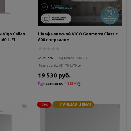
 Vigo Callao
Шкаф навесной VIGO Geometry Classic
.60.L.El
800 с зеркалом
Много
Код товара:
246083
Размеры (ШxВ):
79.6x79 см
19 530 руб.
по
4 883 ₽
✔
ЛУЧШАЯ ЦЕНА!
-26%