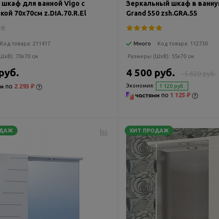
 шкаф для ванной Vigo с
Зеркальный шкаф в ванную
ой 70х70см z.DIA.70.R.El
Grand 550 zsh.GRA.55
Код товара:
211417
Много
Код товара:
112730
ШxВ):
70x70 см
Размеры (ШxВ):
55x70 см
руб.
4 500 руб.
5 620 руб.
по
2 293 ₽
Экономия:
1 120 руб.
по
1 125 ₽
ОДАЖ
ХИТ ПРОДАЖ