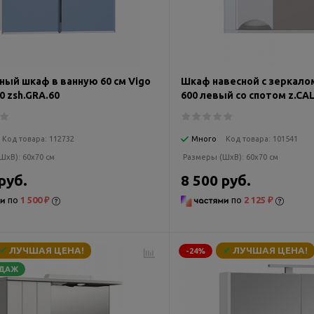
ный шкаф в ванную 60 см Vigo
Шкаф навесной с зеркалом
0 zsh.GRA.60
600 левый со спотом z.CAL
Код товара:
112732
Много
Код товара:
101541
ШxВ):
60x70 см
Размеры (ШxВ):
60x70 см
руб.
8 500 руб.
по
1 500 ₽
по
2 125 ₽
✔
ЛУЧШАЯ ЦЕНА!
✔
ЛУЧШАЯ ЦЕНА!
-24%
ОДАЖ