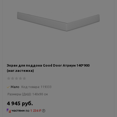
Экран для поддона Good Door Атриум 140*900
(маг.застежка)
Мало
Код товара:
119333
Размеры (ДxШ):
140x90 см
4 945 руб.
по
1 236 ₽