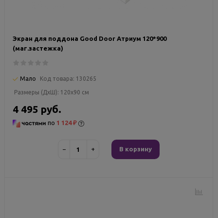
Экран для поддона Good Door Атриум 120*900
(маг.застежка)
Мало
Код товара:
130265
Размеры (ДxШ):
120x90 см
4 495 руб.
по
1 124 ₽
−
+
В корзину