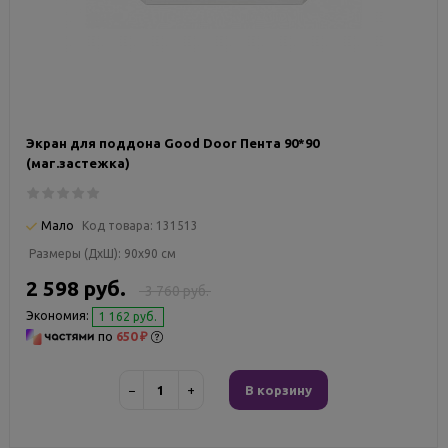
Экран для поддона Good Door Пента 90*90
(маг.застежка)
Мало
Код товара:
131513
Размеры (ДxШ):
90x90 см
2 598 руб.
3 760 руб.
Экономия:
1 162 руб.
по
650 ₽
−
+
В корзину