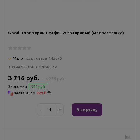
Good Door Экран Селфи 120*80 правый (маг.застежка)
Мало
Код товара:
145575
Размеры (ДxШ):
120x80 см
3 716 руб.
4 275 руб.
Экономия:
559 руб.
по
929 ₽
−
+
В корзину