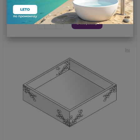
по
1 437 ₽
−
+
В корзину