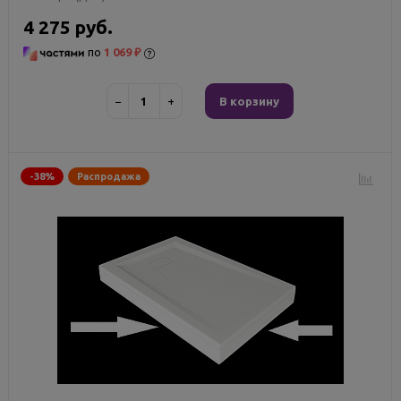
4 275 руб.
по
1 069 ₽
−
+
В корзину
-38%
Распродажа