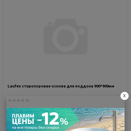
Laufen стиропоровая основа для поддона 900*900мм
X
Мало
Код товара:
119941
Размеры (ДxШ):
90x90 см
5 747 руб.