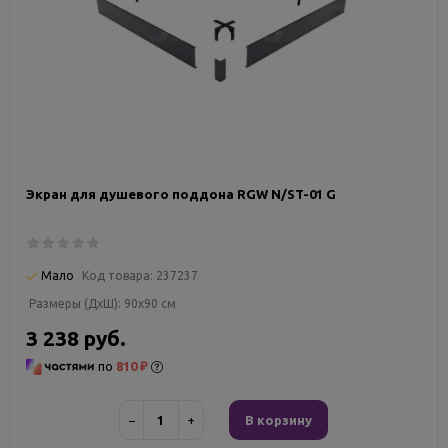
Экран для душевого поддона RGW N/ST-01 G
Мало
Код товара:
237237
Размеры (ДxШ):
90x90 см
3 238 руб.
по
810 ₽
−
+
В корзину