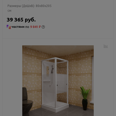
Размеры (ДxШxВ):
80x80x205
см
39 365 руб.
по
9 841 ₽