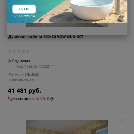
Душевая кабина 100х80 RGW OLB-207
Под заказ
Код товара:
4802217
Размеры (ДxШxВ):
100x80x205 см
41 481 руб.
по
10 370 ₽