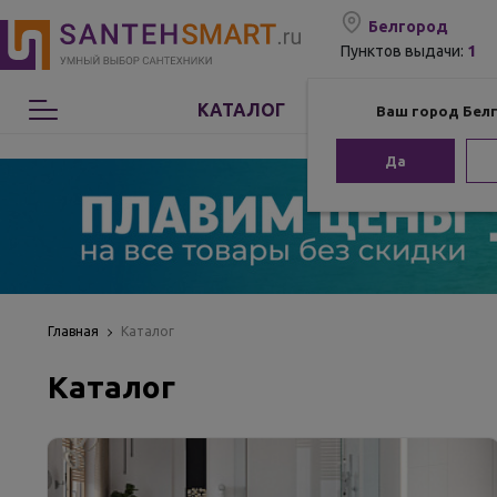
Белгород
1
Пунктов выдачи:
КАТАЛОГ
Ваш город Бел
Сантехника
Да
Мебель для ванной
Мебель из бамбука
Аксессуары для ванной
Главная
Каталог
Каталог
Отопление
Комплектующие