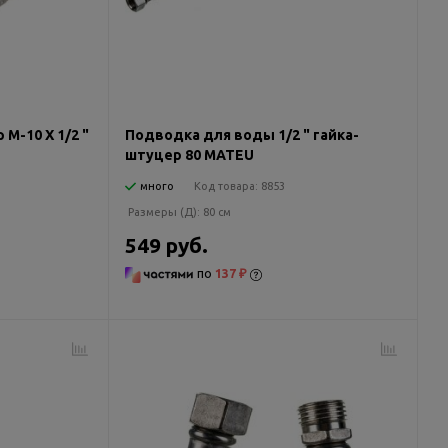
М-10 Х 1/2 "
Подводка для воды 1/2 " гайка-
штуцер 80 MATEU
много
Код товара:
8853
Размеры (Д):
80 см
549 руб.
по
137 ₽