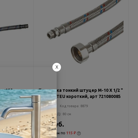
X
ш 100 см.
Подводка тонкий штуцер М-10 Х 1/2 "
80см MATEU короткий, арт 721080085
много
Код товара:
8879
Размеры (Д):
80 см
461 руб.
по
115 ₽