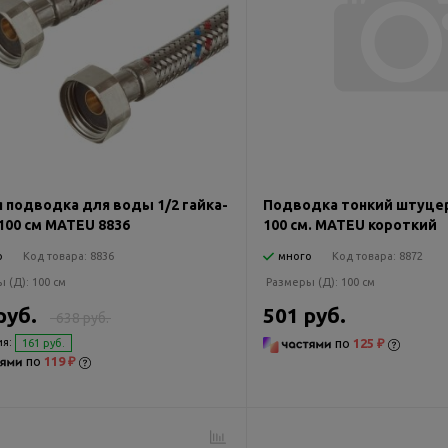
я подводка для воды 1/2 гайка-
Подводка тонкий штуцер 
100 см MATEU 8836
100 см. MATEU короткий
о
Код товара:
8836
много
Код товара:
8872
ы (Д):
100 см
Размеры (Д):
100 см
руб.
501 руб.
638 руб.
я:
по
125 ₽
161 руб.
по
119 ₽