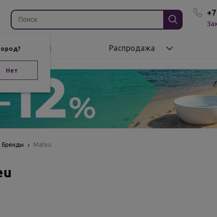
+7
За
Бренды
Распродажа
город?
Нет
Бренды
Mateu
eu