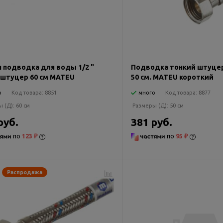
я подводка для воды 1/2 "
Подводка тонкий штуцер 
-штуцер 60 см MATEU
50 см. MATEU короткий
о
Код товара:
8851
много
Код товара:
8877
ы (Д):
60 см
Размеры (Д):
50 см
руб.
381 руб.
по
123 ₽
по
95 ₽
Распродажа