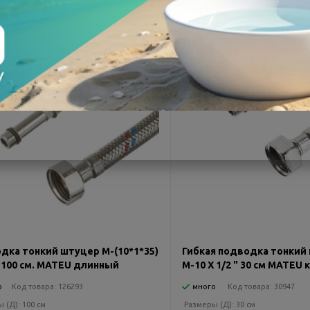
Распродажа
-7%
Распродажа
Рекомендуем
дка тонкий штуцер М-(10*1*35)
Гибкая подводка тонкий
" 100 см. MATEU длинный
М-10 Х 1/2 " 30 см MATEU
о
Код товара:
126293
много
Код товара:
30947
ы (Д):
100 см
Размеры (Д):
30 см