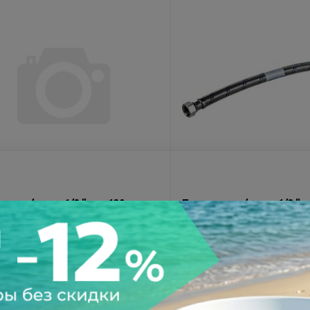
ка д/воды 1/2 " г-ш 120 см.
Подводка д/воды 1/2 " г-
U
MATEU
о
Код товара:
8859
много
Код товара:
8857
Размеры (Д):
100 см
руб.
425 руб.
по
128 ₽
по
106 ₽