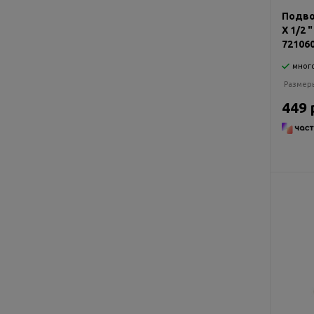
Подво
Х 1/2 
72106
мног
Размер
449 