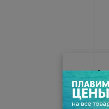
Подвод
MATE
мног
510 