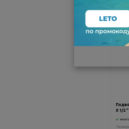
-25%
Подво
Х 1/2 
мног
Размер