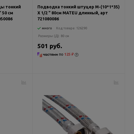
ды тонкий
Подводка тонкий штуцер М-(10*1*35)
" 50 см
Х 1/2 " 80см MATEU длинный, арт
050086
721080086
много
Код товара:
126290
Размеры (Д):
80 см
501 руб.
по
125 ₽