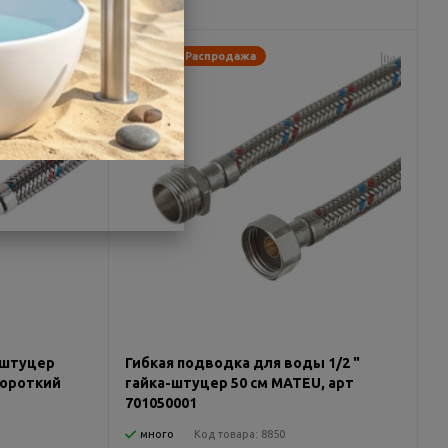
-26%
Распродажа
 штуцер
Гибкая подводка для воды 1/2 "
 короткий
гайка-штуцер 50 см MATEU, арт
701050001
много
Код товара:
8850