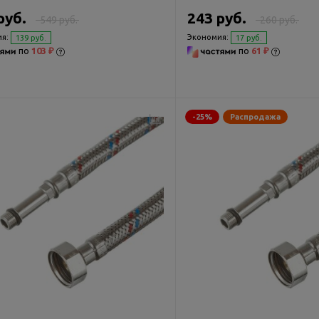
руб.
243 руб.
549 руб.
260 руб.
я:
Экономия:
139 руб.
17 руб.
по
103 ₽
по
61 ₽
-25%
Распродажа