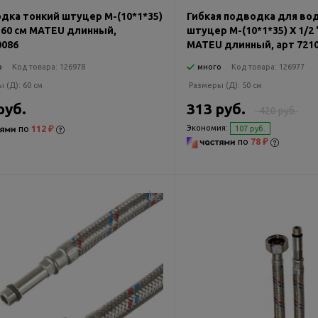
дка тонкий штуцер М-(10*1*35)
Гибкая подводка для во
" 60 см MATEU длинный,
штуцер М-(10*1*35) Х 1/2 
0086
MATEU длинный, арт 721
о
Код товара:
126978
много
Код товара:
126977
ы (Д):
60 см
Размеры (Д):
50 см
руб.
313 руб.
420 руб.
по
112 ₽
Экономия:
107 руб.
по
78 ₽