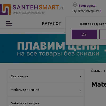
Белгород
1
Пунктов выдачи:
КАТАЛОГ
Ваш город Бел
Сантехника
Да
Мебель для ванной
Мебель из бамбука
Аксессуары для ванной
Главная
Сантехника
Mat
Отопление
Мебель для ванной
Комплектующие
Мебель из бамбука