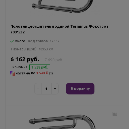
Полотенцесушитель водяной Terminus Фокстрот
700*532
много
Код товара:
37657
Размеры (ШxВ):
70x53 см
6 162 руб.
7 690 руб.
Экономия:
1 528 руб.
по
1 541 ₽
−
+
В корзину