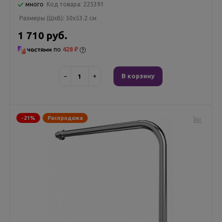
много
Код товара:
225391
Размеры (ШxВ):
50x53.2 см
1 710 руб.
по
428 ₽
−
+
В корзину
-21%
Распродажа