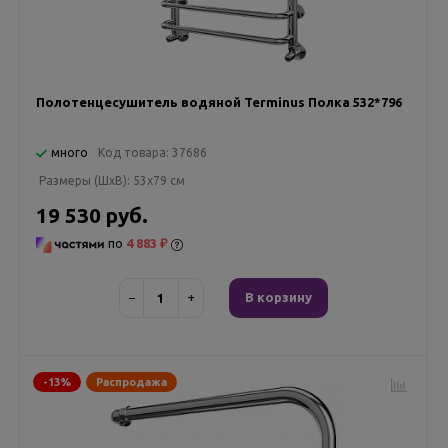
Полотенцесушитель водяной Terminus Полка 532*796
много
Код товара:
37686
Размеры (ШxВ):
53x79 см
19 530 руб.
по
4 883 ₽
−
+
В корзину
-13%
Распродажа