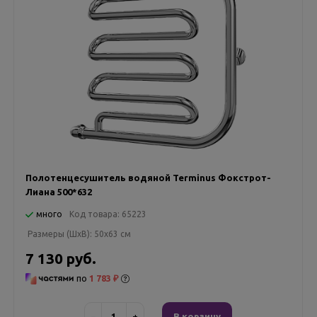
Полотенцесушитель водяной Terminus Фокстрот-
Лиана 500*632
много
Код товара:
65223
Размеры (ШxВ):
50x63 см
7 130 руб.
по
1 783 ₽
−
+
В корзину