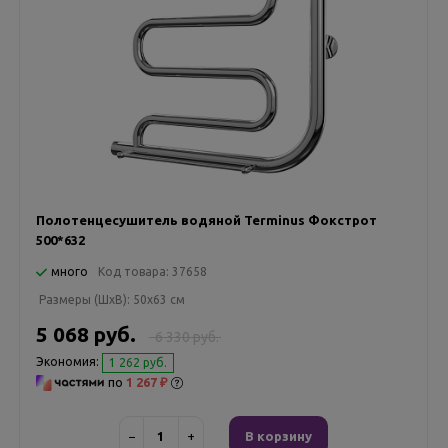
Полотенцесушитель водяной Terminus Фокстрот
500*632
много
Код товара:
37658
Размеры (ШxВ):
50x63 см
5 068 руб.
6 330 руб.
Экономия:
1 262 руб.
по
1 267 ₽
−
+
В корзину