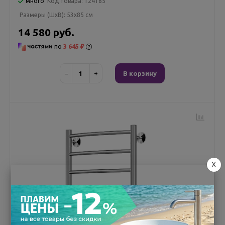
много
Код товара:
124185
Размеры (ШxВ):
53x85 см
14 580 руб.
по
3 645 ₽
−
+
В корзину
X