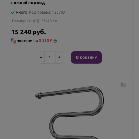
нижний подвод
много
Код товара:
126703
Размеры (ШxВ):
53x79 см
15 240 руб.
по
3 810 ₽
−
+
В корзину