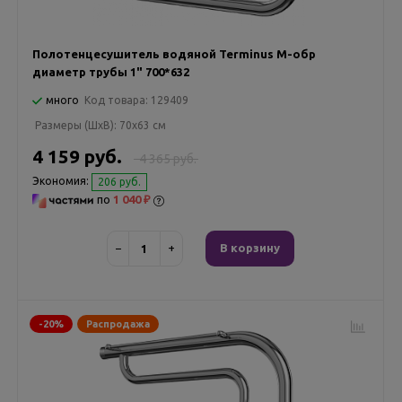
Полотенцесушитель водяной Terminus М-обр
диаметр трубы 1" 700*632
много
Код товара:
129409
Размеры (ШxВ):
70x63 см
4 159 руб.
4 365 руб.
Экономия:
206 руб.
по
1 040 ₽
−
+
В корзину
-20%
Распродажа