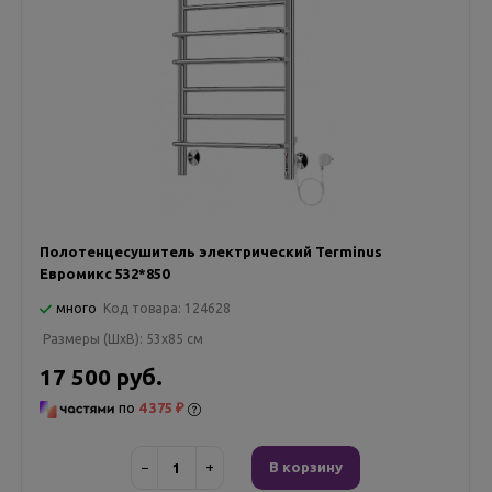
Полотенцесушитель электрический Terminus
Евромикс 532*850
много
Код товара:
124628
Размеры (ШxВ):
53x85 см
17 500 руб.
по
4 375 ₽
−
+
В корзину