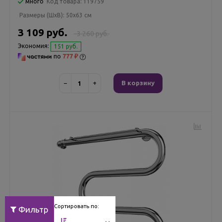
много
Код товара:
119759
Размеры (ШxВ):
50x63 см
3 109 руб.
3 260 руб.
Экономия:
151 руб.
по
777 ₽
−
+
В корзину
Сортировать по:
Фильтр