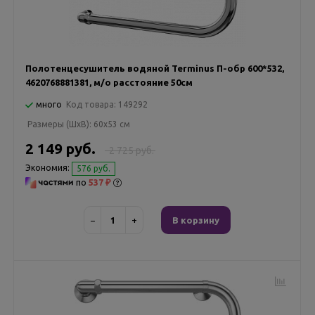
Полотенцесушитель водяной Terminus П-обр 600*532,
4620768881381, м/о расстояние 50см
много
Код товара:
149292
Размеры (ШxВ):
60x53 см
2 149 руб.
2 725 руб.
Экономия:
576 руб.
по
537 ₽
−
+
В корзину