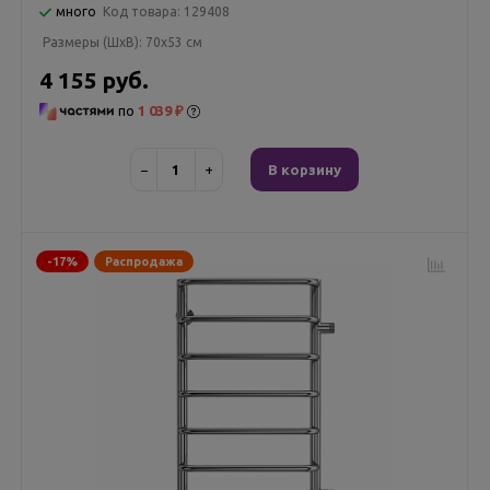
много
Код товара:
129408
Размеры (ШxВ):
70x53 см
4 155 руб.
по
1 039 ₽
−
+
В корзину
-17%
Распродажа