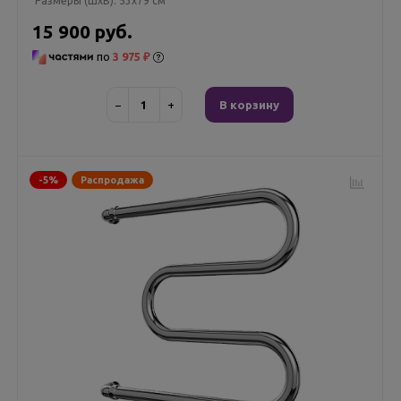
Размеры (ШxВ):
53x79 см
15 900 руб.
по
3 975 ₽
−
+
В корзину
-5%
Распродажа