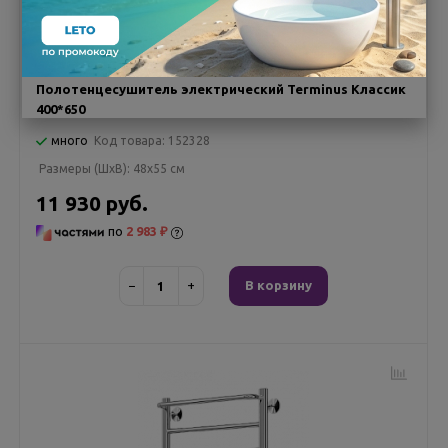
Полотенцесушитель электрический Terminus Классик
400*650
много
Код товара:
152328
Размеры (ШxВ):
48x55 см
11 930 руб.
по
2 983 ₽
−
+
В корзину