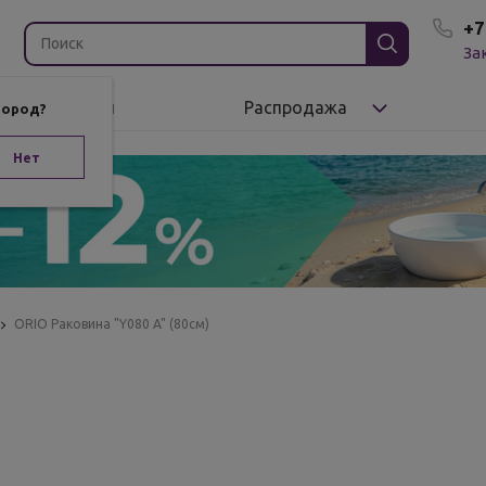
+7
За
Бренды
Распродажа
город?
Нет
ORIO Раковина "Y080 A" (80см)