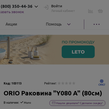
 (800) 350-44-36
Войти
Личный кабинет
казать звонок
Акции
Помощь
Код:
103113
Рейтинг:
ORIO Раковина "Y080 A" (80см)
В наличии:
Мало
Нашли дешевле? Сделаем скидку!