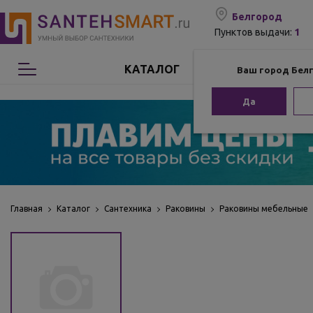
Белгород
1
Пунктов выдачи:
КАТАЛОГ
Ваш город Бел
Сантехника
Да
Мебель для ванной
Мебель из бамбука
Аксессуары для ванной
Главная
Каталог
Сантехника
Раковины
Раковины мебельные
Отопление
Комплектующие