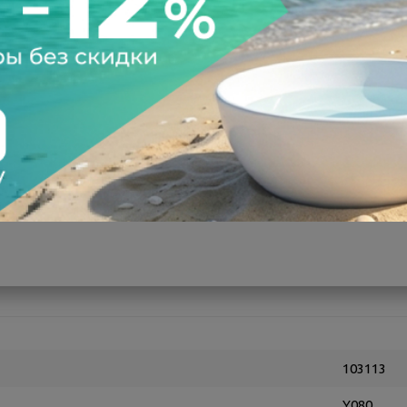
а после осмотра
Всегда низкие цены
103113
Y080