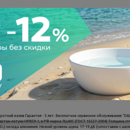
а после осмотра
Всегда низкие цены
тзывы
роткий излив Гарантия - 5 лет. Бесплатное сервисное обслуживание "D&
артам латуни HPB59-1, в РФ марка ЛЦ40С (ГОСТ 15527-2004) Толщина сте
O₃) оксида алюминия. Низкий уровень шума: 17-19 дБ (сопоставим с ше