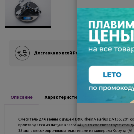
Доставка по всей России
Оплат
Описание
Характеристики
Доставка
О
Смеситель для ванны с душем D&K Rhein.Valerius DA1363201 ко
производятся из латуни класса «А», что соответствует станд
35 мм. с высокопрочными пластинами из минерала Корунд (Al₂