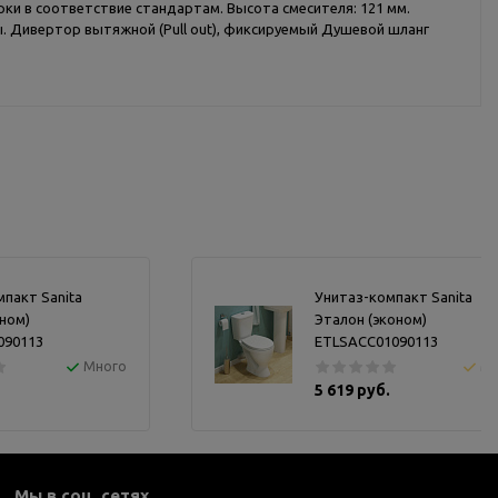
ки в соответствие стандартам. Высота смесителя: 121 мм.
ы. Дивертор вытяжной (Pull out), фиксируемый Душевой шланг
пакт Sanita
Унитаз-компакт Sanita
ном)
Эталон (эконом)
090113
ETLSACC01090113
Много
М
5 619 руб.
Мы в соц. сетях