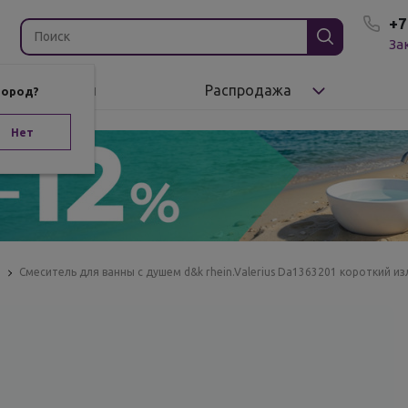
+7
За
Бренды
Распродажа
город?
Нет
ы
Смеситель для ванны с душем d&k rhein.Valerius Da1363201 короткий из