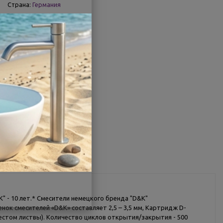
Страна:
Германия
Другие характеристики
Поделиться
K" - 10 лет.* Смесители немецкого бренда "D&K"
нок смесителей «D&K» составляет 2,5 – 3,5 мм, Картридж D-
лестом листвы). Количество циклов открытия/закрытия - 500