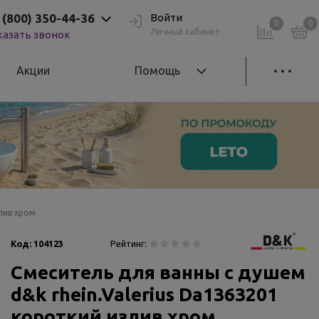
 (800) 350-44-36
Войти
0
0
Личный кабинет
казать звонок
Акции
Помощь
лив хром
Код:
104123
Рейтинг:
Смеситель для ванны с душем
d&k rhein.Valerius Da1363201
короткий излив хром