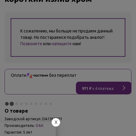
К сожалению, мы больше не продаем данный
товар. Но постараемся подобрать аналог!
Позвоните
или
напишите
нам!
Оплати
без переплат
971 ₽
x 4 платежа
О товаре
Заводской артикул:
DA1363201
X
Производитель:
D&K
Гарантия:
5 лет