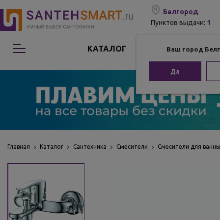
Белгород
1
Пунктов выдачи:
КАТАЛОГ
Ваш город Бел
Сантехника
Да
Мебель для ванной
Мебель из бамбука
Аксессуары для ванной
Главная
Каталог
Сантехника
Смесители
Смесители для ванн
Отопление
Комплектующие