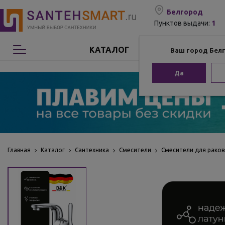
Белгород
1
Пунктов выдачи:
КАТАЛОГ
Ваш город Бел
Сантехника
Да
Мебель для ванной
Мебель из бамбука
Аксессуары для ванной
Главная
Каталог
Сантехника
Смесители
Смесители для рако
Отопление
Комплектующие