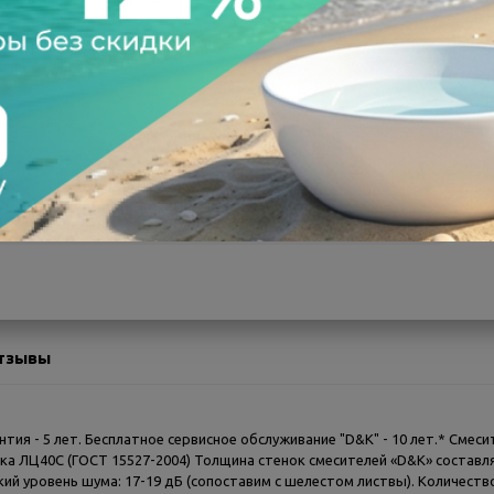
а после осмотра
Всегда низкие цены
тзывы
тия - 5 лет. Бесплатное сервисное обслуживание "D&K" - 10 лет.* Смес
ка ЛЦ40С (ГОСТ 15527-2004) Толщина стенок смесителей «D&K» составля
зкий уровень шума: 17-19 дБ (сопоставим с шелестом листвы). Количест