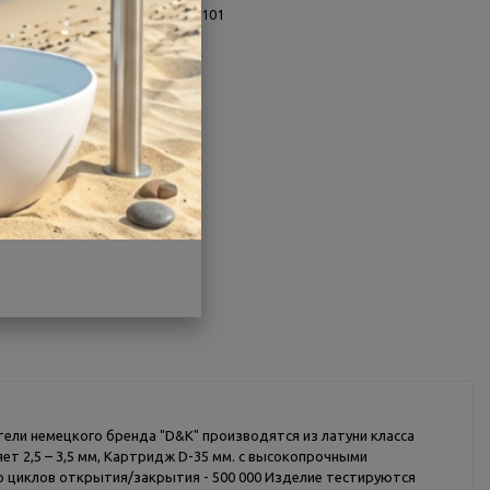
Заводской артикул:
DA1342101
Производитель:
D&K
Гарантия:
5 лет
Страна:
Германия
Другие характеристики
Поделиться
ители немецкого бренда "D&K" производятся из латуни класса
ет 2,5 – 3,5 мм, Картридж D-35 мм. с высокопрочными
во циклов открытия/закрытия - 500 000 Изделие тестируются