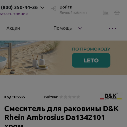
 (800) 350-44-36
Войти
Личный кабинет
казать звонок
Акции
Помощь
Код:
105525
Рейтинг:
Смеситель для раковины D&K
Rhein Ambrosius Da1342101
хром