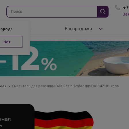
+7
За
Бренды
Распродажа
город?
Нет
вины
Смеситель для раковины D&K Rhein Ambrosius Da1342101 хром