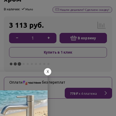
В наличии:
Мало
Нашли дешевле? Сделаем скидку!
3 113 руб.
−
+
В корзину
Купить в 1 клик
X
Оплати
без переплат
778 ₽
x 4 платежа
О товаре