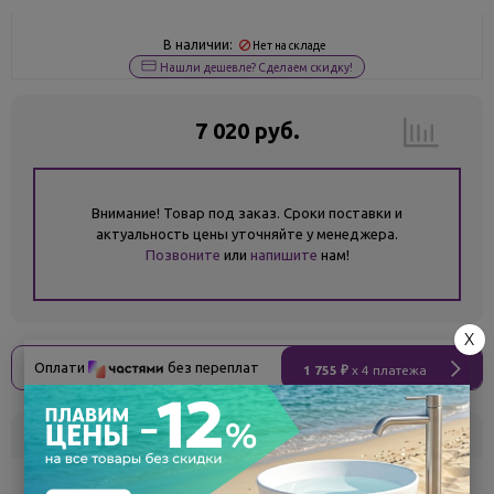
В наличии:
Нет на складе
Нашли дешевле? Сделаем скидку!
7 020 руб.
Внимание! Товар под заказ. Сроки поставки и
актуальность цены уточняйте у менеджера.
Позвоните
или
напишите
нам!
X
Оплати
без переплат
1 755 ₽
x 4 платежа
Склад
Кол-во
Срок поставки
Белгород
под заказ
7 - 14 дней