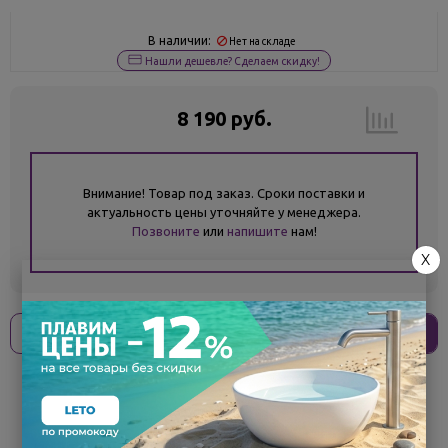
В наличии:
Нет на складе
Нашли дешевле? Сделаем скидку!
8 190 руб.
Внимание! Товар под заказ. Сроки поставки и
актуальность цены уточняйте у менеджера.
Позвоните
или
напишите
нам!
X
Оплати
без переплат
2 048 ₽
x 4 платежа
Поделиться