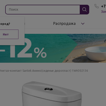
+7
За
Бренды
Распродажа
город?
Нет
Унитаз-компакт Santek Анимо(сиденье дюропласт) 1WH302136