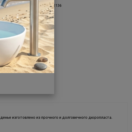
Заводской артикул:
1WH302136
Производитель:
Santek
Гарантия:
5 лет
Страна:
Россия
Другие характеристики
Поделиться
денье изготовлено из прочного и долговечного дюропласта.