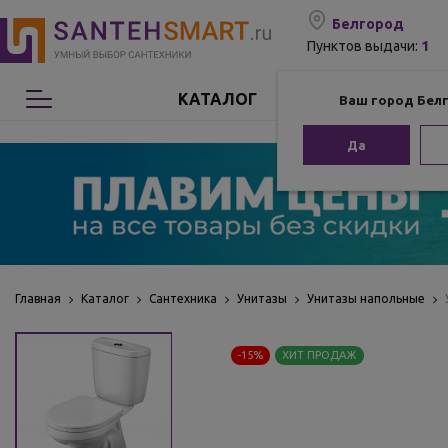
Белгород
1
Пунктов выдачи:
КАТАЛОГ
Ваш город Бел
Сантехника
Да
Мебель для ванной
Мебель из бамбука
Аксессуары для ванной
Главная
Каталог
Сантехника
Унитазы
Унитазы напольные
Отопление
-15%
ХИТ ПРОДАЖ
Комплектующие