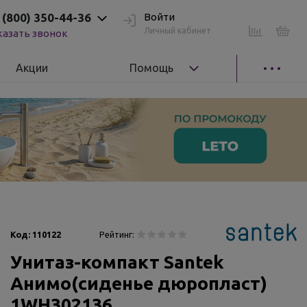
 (800) 350-44-36
Войти
Личный кабинет
казать звонок
Акции
Помощь
Код:
110122
Рейтинг:
Унитаз-компакт Santek
Анимо(сиденье дюропласт)
1WH302136