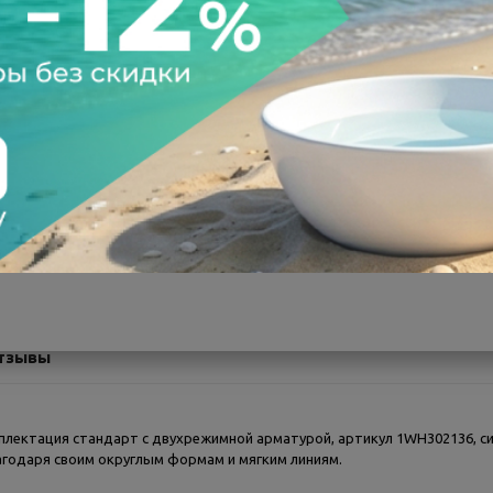
а после осмотра
Всегда низкие цены
тзывы
плектация стандарт с двухрежимной арматурой, артикул 1WH302136, си
агодаря своим округлым формам и мягким линиям.