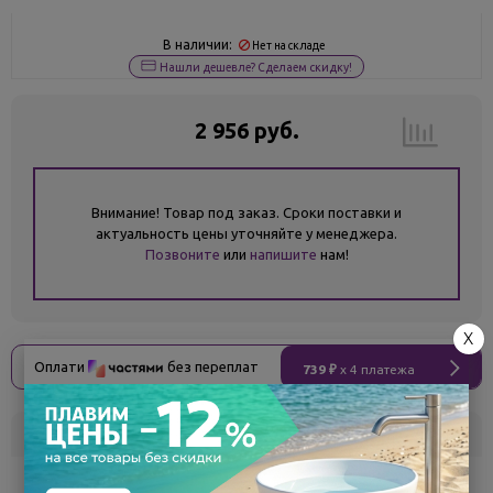
В наличии:
Нет на складе
Нашли дешевле? Сделаем скидку!
2 956 руб.
Внимание! Товар под заказ. Сроки поставки и
актуальность цены уточняйте у менеджера.
Позвоните
или
напишите
нам!
X
Оплати
без переплат
739 ₽
x 4 платежа
Склад
Кол-во
Срок поставки
Белгород
под заказ
7 - 14 дней