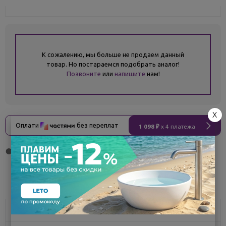
К сожалению, мы больше не продаем данный
товар. Но постараемся подобрать аналог!
Позвоните
или
напишите
нам!
X
Оплати
без переплат
1 098 ₽
x 4 платежа
Поделиться
Характеристики