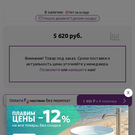
В наличии:
Нет на складе
Нашли дешевле? Сделаем скидку!
5 620 руб.
Внимание! Товар под заказ. Сроки поставки и
актуальность цены уточняйте у менеджера.
Позвоните
или
напишите
нам!
X
Оплати
без переплат
1 405 ₽
x 4 платежа
Склад
Кол-во
Срок поставки
Белгород
под заказ
7 - 14 дней