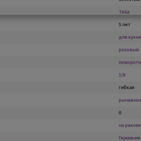
Teka
5 лет
для кухн
розовый
поворот
3/8
гибкая
рычажно
0
на раков
Германия