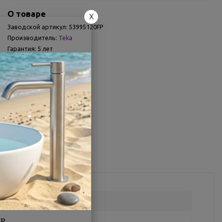
О товаре
X
Заводской артикул:
53995120FP
Производитель:
Teka
Гарантия:
5 лет
Страна:
Германия
Другие характеристики
Поделиться
FP