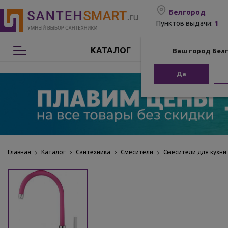
Белгород
1
Пунктов выдачи:
КАТАЛОГ
Ваш город Бел
Сантехника
Да
Мебель для ванной
Мебель из бамбука
Аксессуары для ванной
Главная
Каталог
Сантехника
Смесители
Смесители для кухни
Отопление
Комплектующие