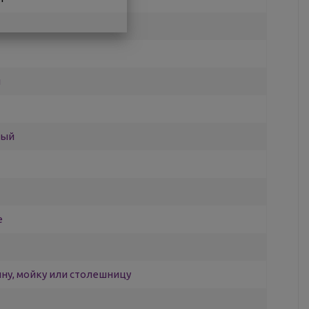
и
ный
е
ину, мойку или столешницу