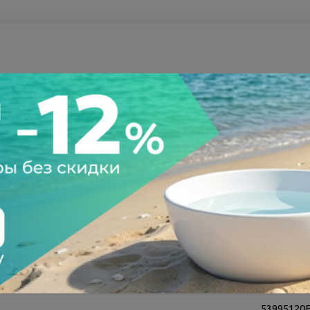
а после осмотра
Всегда низкие цены
116369
53995120