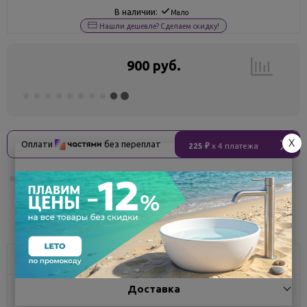
В наличии:
Мало
Нашли дешевле? Сделаем скидку!
900 руб.
X
Оплати
без переплат
225 ₽
x 4 платежа
Поделиться
Характеристики
Доставка