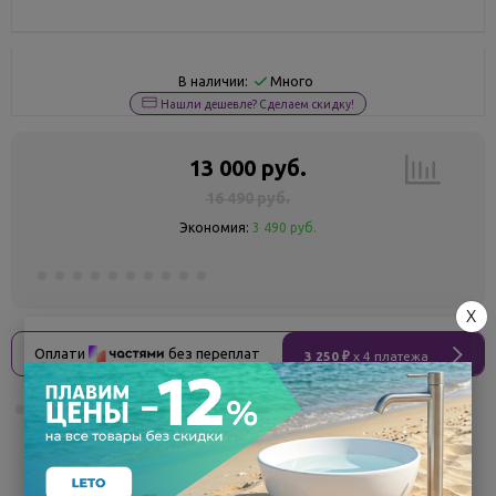
Много
В наличии:
Нашли дешевле? Сделаем скидку!
13 000 руб.
16 490 руб.
Экономия:
3 490 руб.
X
Оплати
без переплат
3 250 ₽
x 4 платежа
Поделиться