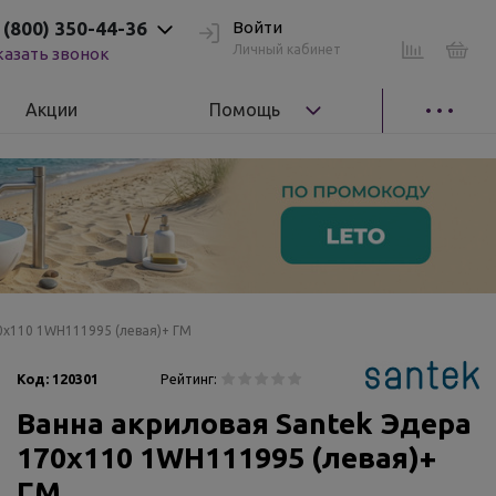
 (800) 350-44-36
Войти
Личный кабинет
казать звонок
Акции
Помощь
0x110 1WH111995 (левая)+ ГМ
Код:
120301
Рейтинг:
Ванна акриловая Santek Эдера
170x110 1WH111995 (левая)+
ГМ