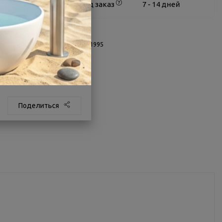
Белгород
под заказ
7 - 14 дней
О товаре
Заводской артикул:
1WH111995
Производитель:
Santek
Страна:
Россия
Другие характеристики
Поделиться