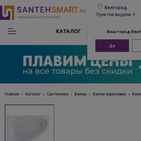
Белгород
1
Пунктов выдачи:
КАТАЛОГ
Ваш город Бел
Сантехника
Да
Мебель для ванной
Мебель из бамбука
Аксессуары для ванной
Главная
Каталог
Сантехника
Ванны
Ванны акриловые
Ван
Отопление
Комплектующие