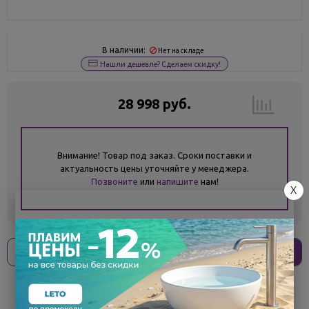
В наличии:
Нет на складе
Нашли дешевле? Сделаем скидку!
28 998 руб.
Внимание! Товар под заказ. Сроки поставки и
актуальность цены уточняйте у менеджера.
Позвоните
или
напишите
нам!
X
Оплати
без переплат
7 250 ₽
x 4 платежа
Поделиться