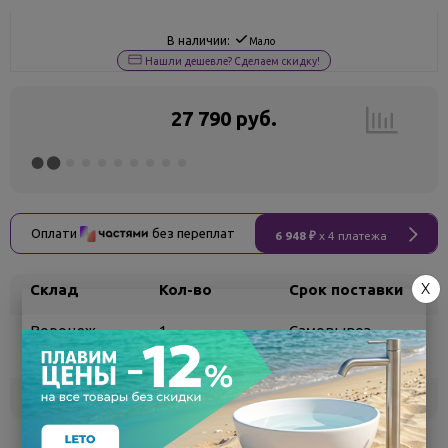
В наличии:
Мало
Нашли дешевле? Сделаем скидку!
27 790 руб.
Оплати
без переплат
6 948 ₽
x 4 платежа
X
Склад
Кол-во
Срок поставки
Воронеж
1
Самовывоз
сегодня
Белгород
под заказ
3 - 7 дней