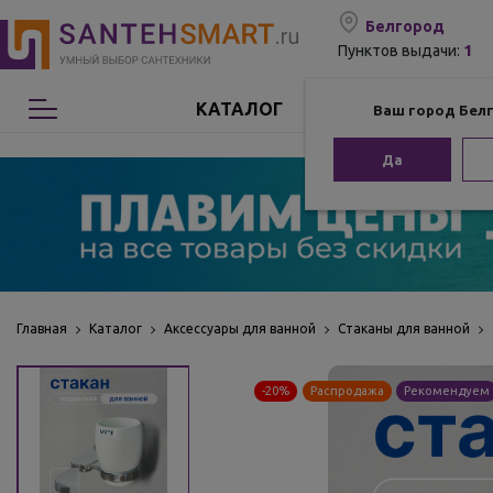
Белгород
1
Пунктов выдачи:
КАТАЛОГ
Ваш город Бел
Сантехника
Да
Мебель для ванной
Мебель из бамбука
Аксессуары для ванной
Главная
Каталог
Аксессуары для ванной
Стаканы для ванной
Отопление
-20%
Распродажа
Рекомендуем
Комплектующие