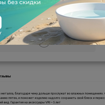
а после осмотра
Всегда низкие цены
тзывы
ии металла, благодаря чему дольше прослужат во влажных помещениях.
ванию пятен, и поможет изделию надолго сохранить свой блеск и перво
вид. Гарантия на аксессуары VRI – 5 лет