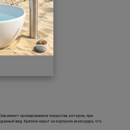
Производитель:
VRI
Гарантия:
5 лет
Страна:
Италия
Другие характеристики
Поделиться
 Они имеют хромированное покрытие, которое, при
зданный вид. Крепёж скрыт за корпусом аксессуара, что