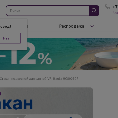
+7
За
Бренды
Распродажа
город?
Нет
Стакан подвесной для ванной VRI Bauta HG800907