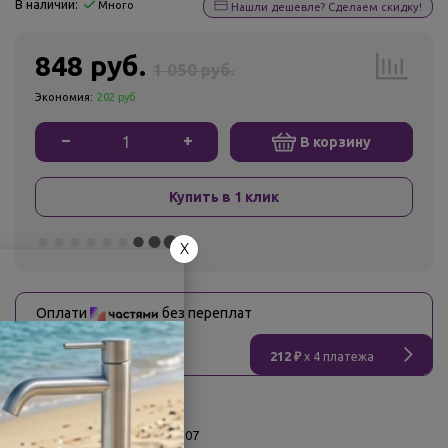
В наличии:
Много
Нашли дешевле? Сделаем скидку!
848 руб.
1 050 руб.
Экономия:
202 руб.
−
+
В корзину
Купить в 1 клик
X
Оплати
без переплат
212 ₽
x 4 платежа
О товаре
Заводской артикул:
HG800907