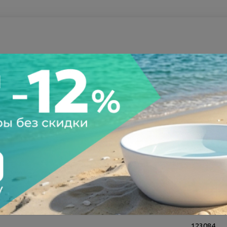
а после осмотра
Всегда низкие цены
123084
123084