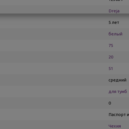
Dreja
5 лет
белый
75
20
51
средний
для тумб
0
Паспорт 
Чехия