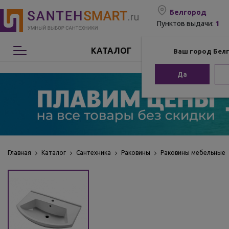
Белгород
1
Пунктов выдачи:
КАТАЛОГ
Ваш город Бел
Сантехника
Да
Мебель для ванной
Мебель из бамбука
Аксессуары для ванной
Главная
Каталог
Сантехника
Раковины
Раковины мебельные
Отопление
Комплектующие