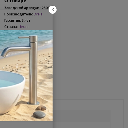
О товаре
Заводской артикул:
123084
X
Производитель:
Dreja
Гарантия:
5 лет
Страна:
Чехия
Другие характеристики
Поделиться