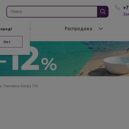
+7
За
Бренды
Распродажа
город?
Нет
Раковина Альфа 750