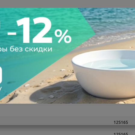
а после осмотра
Всегда низкие цены
125165
125165