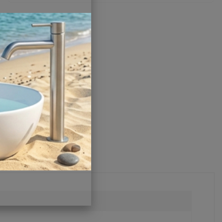
О товаре
Заводской артикул:
125165
Производитель:
Bath Plus
Страна:
Россия
Другие характеристики
Поделиться