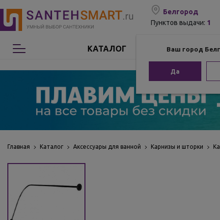
Белгород
1
Пунктов выдачи:
КАТАЛОГ
Ваш город Бел
Сантехника
Да
Мебель для ванной
Мебель из бамбука
Аксессуары для ванной
Главная
Каталог
Аксессуары для ванной
Карнизы и шторки
Ка
Отопление
Комплектующие