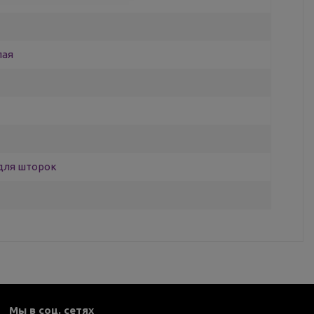
лая
для шторок
Мы в соц. сетях