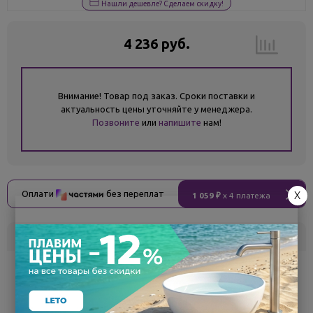
Нашли дешевле? Сделаем скидку!
4 236 руб.
Внимание! Товар под заказ. Сроки поставки и
актуальность цены уточняйте у менеджера.
Позвоните
или
напишите
нам!
Оплати
без переплат
X
1 059 ₽
x 4 платежа
Склад
Кол-во
Срок поставки
Белгород
под заказ
7 - 14 дней
Поделиться