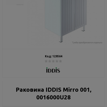
Код:
129564
Раковина IDDIS Mirro 001,
0016000U28