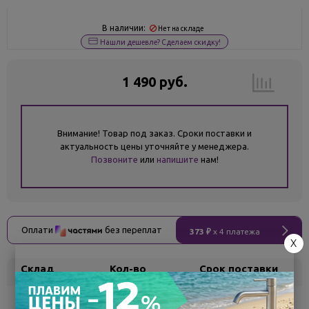
В наличии:
Нет на складе
Нашли дешевле? Сделаем скидку!
1 490 руб.
Внимание! Товар под заказ. Сроки поставки и
актуальность цены уточняйте у менеджера.
Позвоните
или
напишите
нам!
Оплати
без переплат
373 ₽
x 4 платежа
X
Склад
Кол-во
Срок поставки
Белгород
под заказ
7 - 14 дней