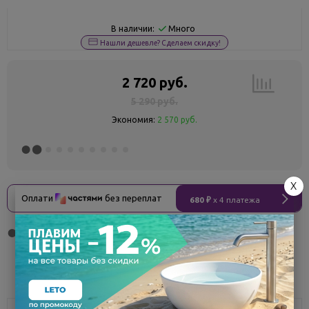
Много
В наличии:
Нашли дешевле? Сделаем скидку!
2 720 руб.
5 290 руб.
Экономия:
2 570 руб.
X
Оплати
без переплат
680 ₽
x 4 платежа
Поделиться