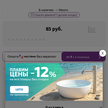
Много
В наличии:
Нашли дешевле? Сделаем скидку!
83 руб.
X
Оплати
без переплат
21 ₽
x 4 платежа
Поделиться
Характеристики
Доставка