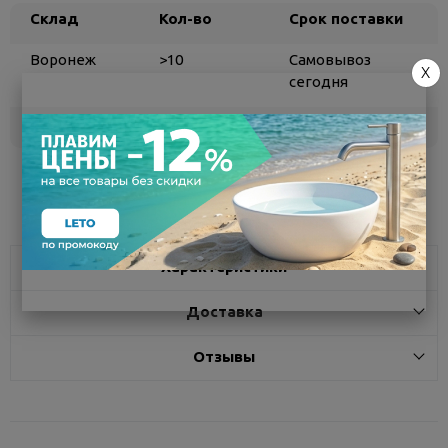
Склад
Кол-во
Срок поставки
Воронеж
>10
Самовывоз
X
сегодня
Белгород
под заказ
3 - 7 дней
Поделиться
Характеристики
Доставка
Отзывы