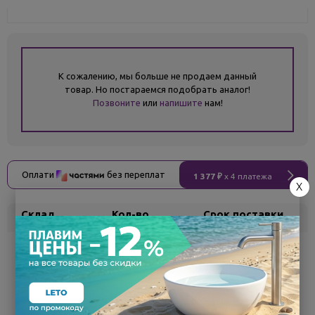
К сожалению, мы больше не продаем данный
товар. Но постараемся подобрать аналог!
Позвоните
или
напишите
нам!
Оплати
без переплат
1 377 ₽
x 4 платежа
X
Склад
Кол-во
Срок поставки
Белгород
под заказ
7 - 14 дней
Поделиться