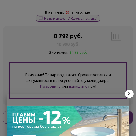
В наличии:
Нет на складе
Нашли дешевле? Сделаем скидку!
8 792 руб.
10 990 руб.
Экономия:
2 198 руб.
Внимание! Товар под заказ. Сроки поставки и
актуальность цены уточняйте у менеджера.
Позвоните
или
напишите
нам!
X
Оплати
без переплат
2 198 ₽
x 4 платежа