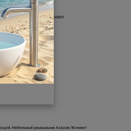
О товаре
Заводской артикул:
CLS90SLWB01
Производитель:
Sanita Luxe
Страна:
Россия
Другие характеристики
Поделиться
 модой. Мебельный умывальник Классик 90 имеет