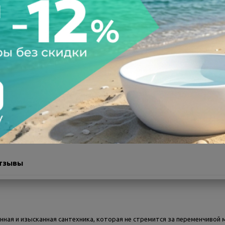
а после осмотра
Всегда низкие цены
тзывы
нная и изысканная сантехника, которая не стремится за переменчивой