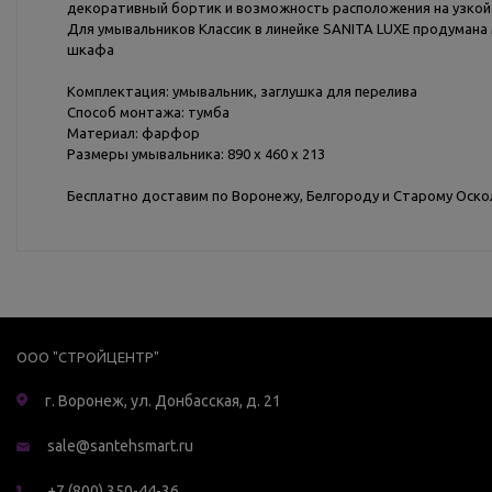
декоративный бортик и возможность расположения на узкой
Для умывальников Классик в линейке SANITA LUXE продумана 
шкафа
Комплектация: умывальник, заглушка для перелива
Способ монтажа: тумба
Материал: фарфор
Размеры умывальника: 890 x 460 х 213
Бесплатно доставим по Воронежу, Белгороду и Старому Оскол
ООО "СТРОЙЦЕНТР"
г. Воронеж, ул. Донбасская, д. 21
sale@santehsmart.ru
+7 (800) 350-44-36