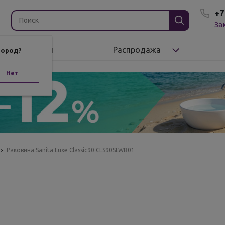
+7
За
Бренды
Распродажа
город?
Нет
Раковина Sanita Luxe Classic90 CLS90SLWB01