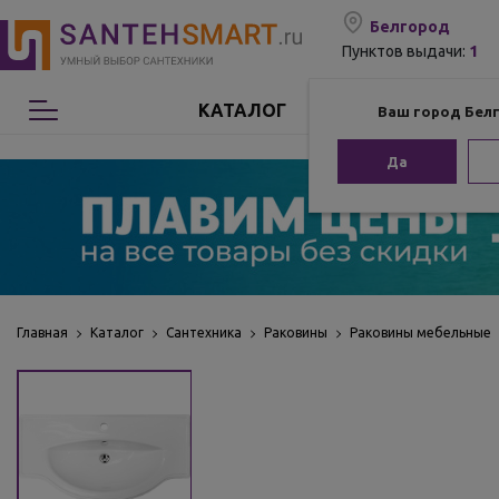
Белгород
1
Пунктов выдачи:
КАТАЛОГ
Ваш город Бел
Сантехника
Да
Мебель для ванной
Мебель из бамбука
Аксессуары для ванной
Главная
Каталог
Сантехника
Раковины
Раковины мебельные
Отопление
Комплектующие