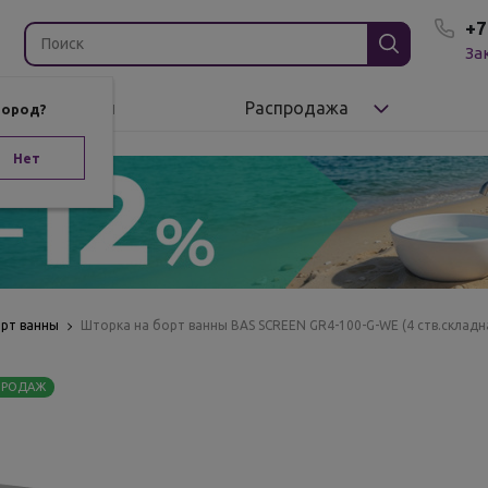
+7
За
Бренды
Распродажа
город?
Нет
орт ванны
Шторка на борт ванны BAS SCREEN GR4-100-G-WE (4 ств.складна
ПРОДАЖ