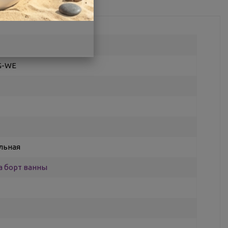
G-WE
льная
а борт ванны