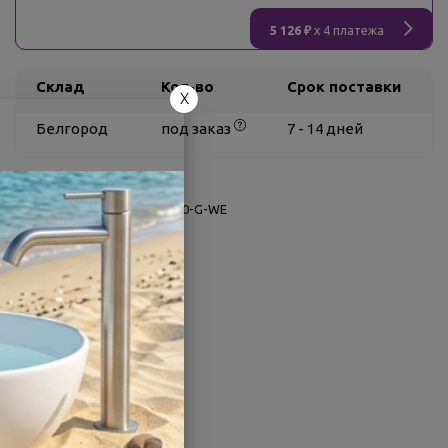
5 126 ₽
x 4 платежа
Склад
Кол-во
Срок поставки
X
Белгород
под заказ
7 - 14 дней
О товаре
Заводской артикул:
GR4-100-G-WE
Производитель:
BAS
Гарантия:
5 лет
Страна:
Россия
Другие характеристики
Поделиться