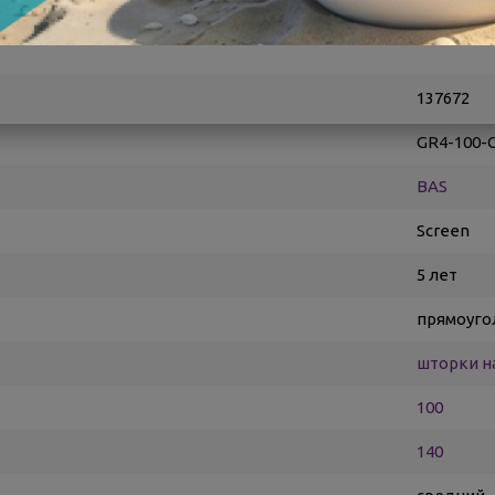
137672
GR4-100-
BAS
Screen
5 лет
прямоуго
шторки н
100
140