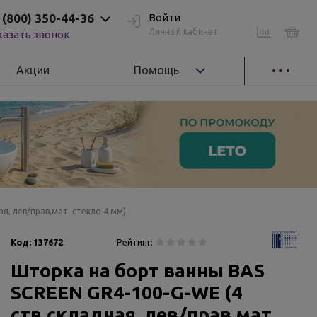
 (800) 350-44-36
Войти
Личный кабинет
казать звонок
Акции
Помощь
я, лев/прав,мат. стекло 4 мм)
Код:
137672
Рейтинг:
Шторка на борт ванны BAS
SCREEN GR4-100-G-WE (4
ств.складная, лев/прав,мат.