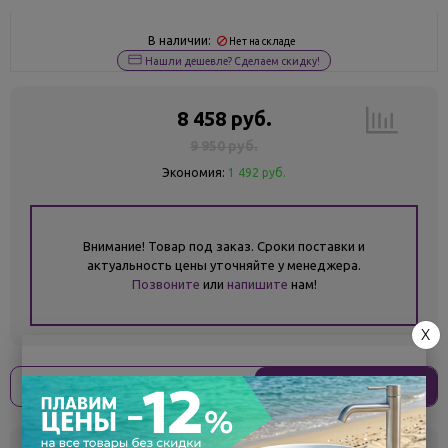
В наличии:
Нет на складе
Нашли дешевле? Сделаем скидку!
8 458 руб.
9 950 руб.
Экономия:
1 492 руб.
Внимание! Товар под заказ. Сроки поставки и
актуальность цены уточняйте у менеджера.
Позвоните
или
напишите
нам!
X
Оплати
без переплат
2 115 ₽
x 4 платежа
Склад
Кол-во
Срок поставки