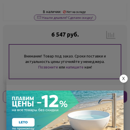
В наличии:
Нет на складе
Нашли дешевле? Сделаем скидку!
6 547 руб.
Внимание! Товар под заказ. Сроки поставки и
актуальность цены уточняйте у менеджера.
Позвоните
или
напишите
нам!
X
Оплати
без переплат
1 637 ₽
x 4 платежа
Поделиться