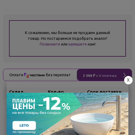
К сожалению, мы больше не продаем данный
товар. Но постараемся подобрать аналог!
Позвоните
или
напишите
нам!
Оплати
без переплат
2 088 ₽
x 4 платежа
X
Склад
Кол-во
Срок поставки
Белгород
под заказ
7 - 14 дней
Поделиться