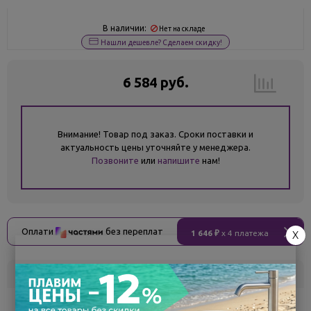
В наличии:
Нет на складе
Нашли дешевле? Сделаем скидку!
6 584 руб.
Внимание! Товар под заказ. Сроки поставки и
актуальность цены уточняйте у менеджера.
Позвоните
или
напишите
нам!
Оплати
без переплат
1 646 ₽
x 4 платежа
X
Склад
Кол-во
Срок поставки
Воронеж
5
Самовывоз