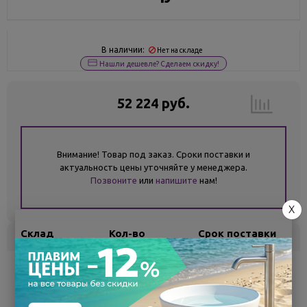
В наличии:
Нет на складе
Нашли дешевле? Сделаем скидку!
52 224 руб.
Внимание! Товар под заказ. Сроки поставки и
актуальность цены уточняйте у менеджера.
Позвоните
или
напишите
нам!
X
Склад
Кол-во
Срок поставки
Белгород
под заказ
7 - 14 дней
Поделиться