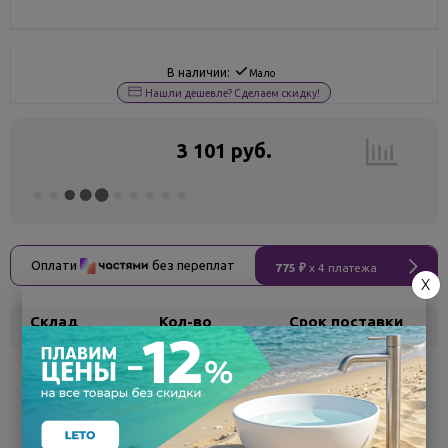
В наличии:
Мало
Нашли дешевле? Сделаем скидку!
3 101 руб.
Оплати
без переплат
775 ₽
x 4 платежа
X
Склад
Кол-во
Срок поставки
Белгород
1
Самовывоз
сегодня
Поделиться