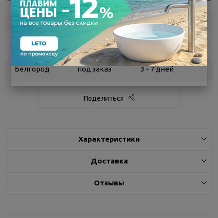
Склад
Кол-во
Срок поставки
Воронеж
5
Самовывоз
сегодня
Белгород
под заказ
3 - 7 дней
Поделиться
Характеристики
Доставка
Отзывы