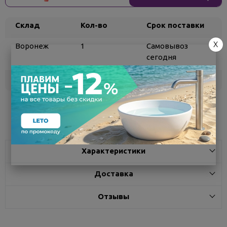
Склад
Кол-во
Срок поставки
X
Воронеж
1
Самовывоз
сегодня
Белгород
под заказ
3 - 7 дней
Поделиться
Характеристики
Доставка
Отзывы