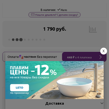
В наличии:
Мало
Нашли дешевле? Сделаем скидку!
1 790 руб.
X
Оплати
без переплат
448 ₽
x 4 платежа
Поделиться
Характеристики
Доставка