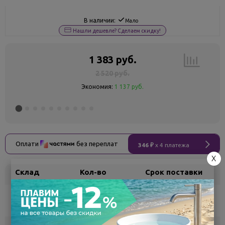
В наличии:
Мало
Нашли дешевле? Сделаем скидку!
1 383 руб.
2 520 руб.
Экономия:
1 137 руб.
Оплати
без переплат
346 ₽
x 4 платежа
X
Склад
Кол-во
Срок поставки
Воронеж
5
Самовывоз
сегодня
Белгород
под заказ
3 - 7 дней