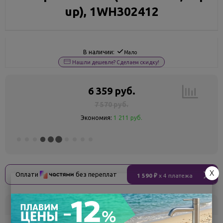
up), 1WH302412
В наличии:
Мало
Нашли дешевле? Сделаем скидку!
6 359 руб.
7 570 руб.
Экономия:
1 211 руб.
X
Оплати
без переплат
1 590 ₽
x 4 платежа
Склад
Кол-во
Срок поставки
Воронеж
2
Самовывоз