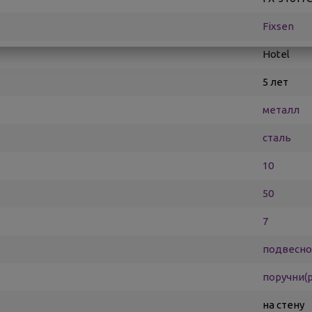
Fixsen
Hotel
5 лет
металл
сталь
10
50
7
подвесн
поручни(
на стену