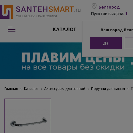
Белгород
1
Пунктов выдачи:
КАТАЛОГ
Ваш город Бел
Сантехника
Да
Мебель для ванной
Мебель из бамбука
Аксессуары для ванной
Главная
Каталог
Аксессуары для ванной
Поручни для ванны
П
Отопление
Комплектующие