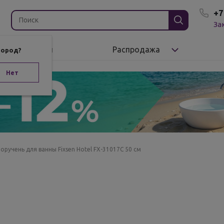
+7
За
Бренды
Распродажа
город?
Нет
оручень для ванны Fixsen Hotel FX-31017C 50 см