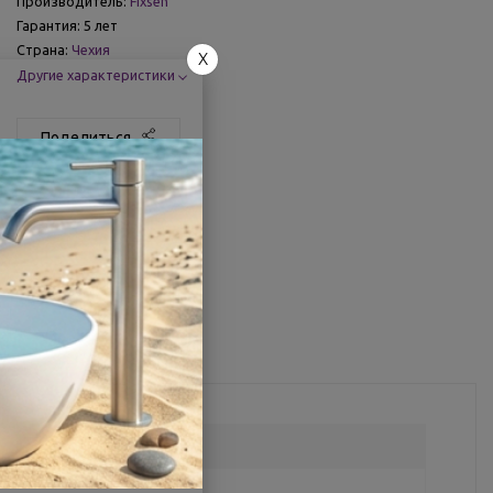
Производитель:
Fixsen
Гарантия:
5 лет
Страна:
Чехия
X
Другие характеристики
Поделиться
C