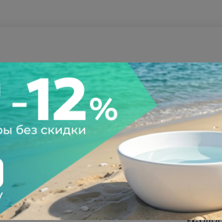
а после осмотра
Всегда низкие цены
146098
FX-31017