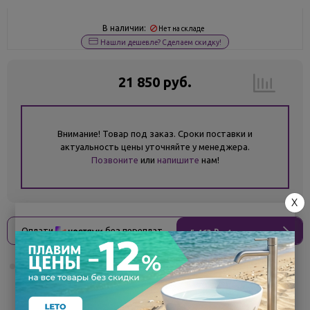
В наличии:
Нет на складе
Нашли дешевле? Сделаем скидку!
21 850 руб.
Внимание! Товар под заказ. Сроки поставки и
актуальность цены уточняйте у менеджера.
Позвоните
или
напишите
нам!
X
Оплати
без переплат
5 463 ₽
x 4 платежа
Поделиться