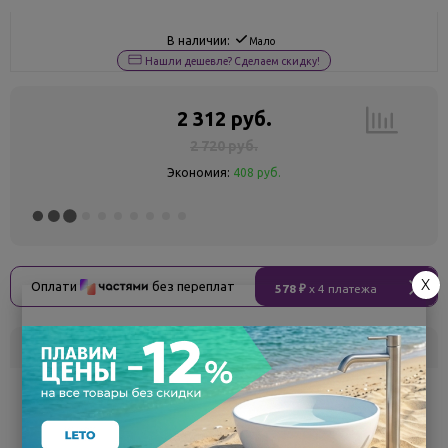
В наличии:
Мало
Нашли дешевле? Сделаем скидку!
2 312 руб.
2 720 руб.
Экономия:
408 руб.
X
Оплати
без переплат
578 ₽
x 4 платежа
Склад
Кол-во
Срок поставки
Белгород
под заказ
7 - 14 дней
Поделиться