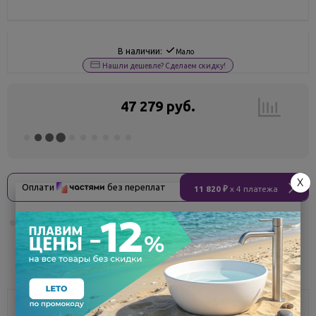
В наличии:
Мало
Нашли дешевле? Сделаем скидку!
47 279 руб.
X
Оплати
без переплат
11 820 ₽
x 4 платежа
Поделиться
Описание